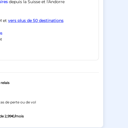
ires
depuis la Suisse et l'Andorre
M et
vers plus de 50 destinations
és
M
relais
as de perte ou de vol
 de
2,99€
/mois