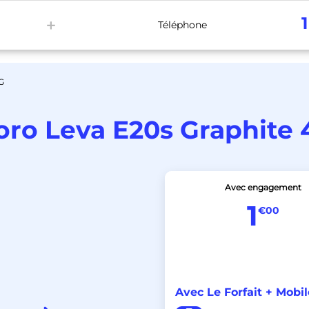
1
Téléphone
ox Internet
Bons Plans
Activer Kit SIM
G
oro Leva E20s Graphite 
Avec engagement
1
€00
Avec Le Forfait + Mobil