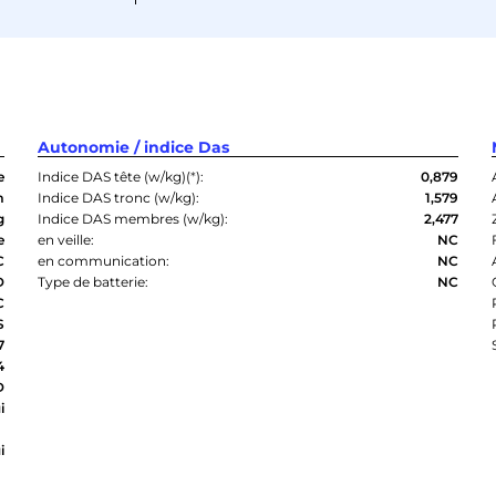
Autonomie / indice Das
e
Indice DAS tête (w/kg)(
*
):
0,879
m
Indice DAS tronc (w/kg):
1,579
g
Indice DAS membres (w/kg):
2,477
e
en veille:
NC
C
en communication:
NC
D
Type de batterie:
NC
C
S
7
4
D
i
i