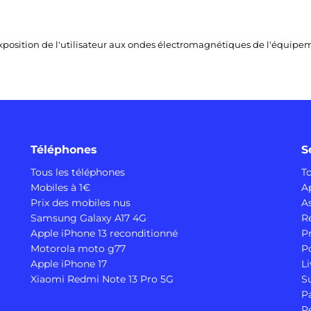
l'exposition de l'utilisateur aux ondes électromagnétiques de l'équi
Téléphones
S
Tous les téléphones
T
Mobiles à 1€
A
Prix des mobiles nus
A
Samsung Galaxy A17 4G
R
Apple iPhone 13 reconditionné
P
Motorola moto g77
P
Apple iPhone 17
Li
Xiaomi Redmi Note 13 Pro 5G
S
P
R