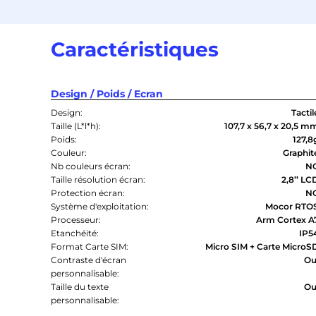
Caractéristiques
Design / Poids / Ecran
Design:
Tactil
Taille (L*l*h):
107,7 x 56,7 x 20,5 m
Poids:
127,8
Couleur:
Graphit
Nb couleurs écran:
N
Taille résolution écran:
2,8’’ LC
Protection écran:
N
Système d'exploitation:
Mocor RTO
Processeur:
Arm Cortex A
Etanchéité:
IP5
Format Carte SIM:
Micro SIM + Carte MicroS
Contraste d'écran
Ou
personnalisable:
Taille du texte
Ou
personnalisable: