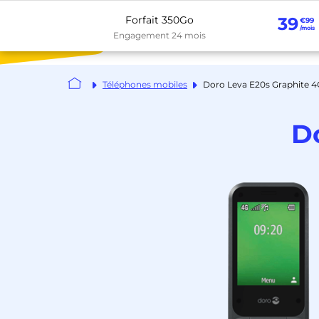
Forfait 350Go
39
€99
/mois
Forfaits
Téléphones
B
Engagement 24 mois
Téléphones mobiles
Doro Leva E20s Graphite 4
D