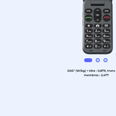
DAS
*
(W/kg) = tête : 0,879, tronc :
membres : 2,477