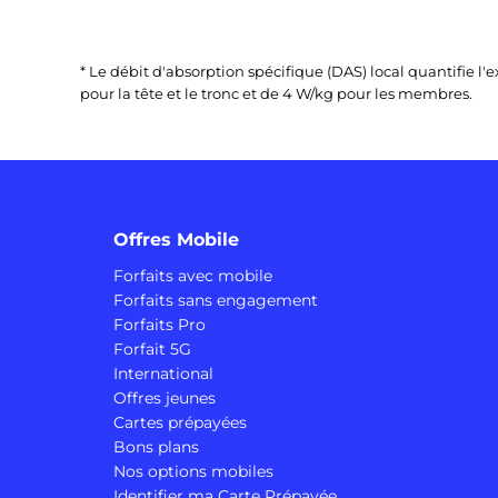
* Le débit d'absorption spécifique (DAS) local quantifie 
pour la tête et le tronc et de 4 W/kg pour les membres.
Offres Mobile
Forfaits avec mobile
Forfaits sans engagement
Forfaits Pro
Forfait 5G
International
Offres jeunes
Cartes prépayées
Bons plans
Nos options mobiles
Identifier ma Carte Prépayée