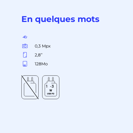
En quelques mots
0,3 Mpx
2,8’’
128Mo
1
3