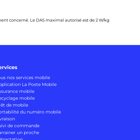
pement concerné. Le DAS maximal autorisé est de 2 W/kg
ervices
ous nos services mobile
pplication La Poste Mobile
ssurance mobile
ecyclage mobile
rêt de mobile
ortabilité du numéro mobile
vraison
uivi de commande
arrainer un proche
étractation