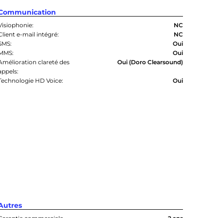
Communication
Visiophonie:
NC
Client e-mail intégré:
NC
SMS:
Oui
MMS:
Oui
Amélioration clareté des
Oui (Doro Clearsound)
appels:
Technologie HD Voice:
Oui
Autres