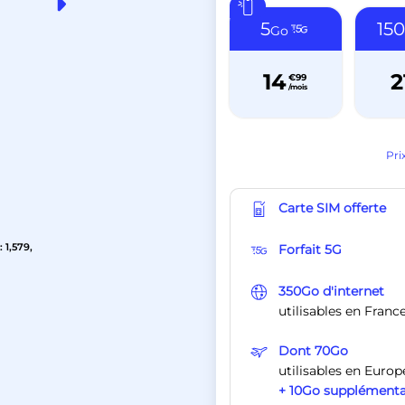
5
15
Go
14
2
€99
/mois
Pri
Carte SIM offerte
 1,579,
Forfait 5G
350Go d'internet
utilisables en Franc
Dont 70Go
utilisables en Eur
+ 10Go supplémenta