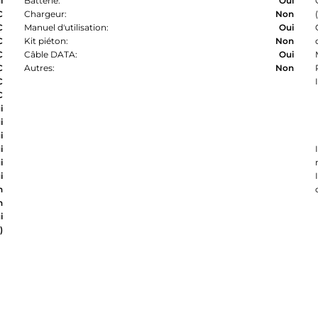
i
Batterie:
Oui
C
Chargeur:
Non
C
Manuel d'utilisation:
Oui
C
Kit piéton:
Non
C
Câble DATA:
Oui
C
Autres:
Non
C
C
i
i
i
i
i
i
n
n
i
)