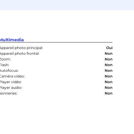
Multimedia
Appareil photo principal:
Oui
Appareil photo frontal:
Non
Zoom:
Non
Flash:
Non
Autofocus:
Non
Caméra video:
Non
Player vidéo:
Non
Player audio:
Non
Sonneries:
Non