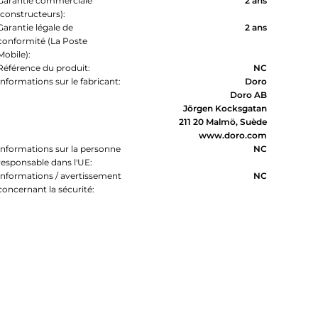
Garantie commerciale
2 ans
(constructeurs):
Garantie légale de
2 ans
conformité (La Poste
Mobile):
Référence du produit:
NC
Informations sur le fabricant:
Doro
Doro AB
Jörgen Kocksgatan
211 20 Malmö, Suède
www.doro.com
Informations sur la personne
NC
responsable dans l'UE:
Informations / avertissement
NC
concernant la sécurité: