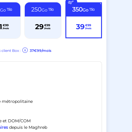
0
250
350
Go
Go
Go
1
29
39
€99
€99
€99
/mois
/mois
/mois
x client Box :
37€99/mois
e métropolitaine
ope et DOM/COM
ires
depuis le Maghreb