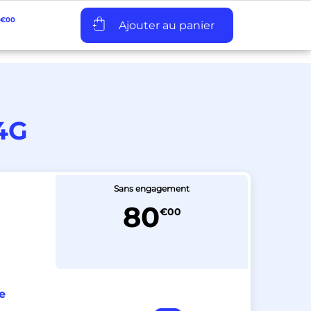
€00
Assistance
Pro
4G
Sans engagement
80
€00
e