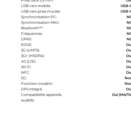
Prise Jack 3,5 mm:
Ou
USB vers mobile:
USB-
USB vers prise murale:
USB-
Synchronisation PC:
N
Synchronisation MAC:
N
Bluetooth™:
N
Fréquences:
N
GPRS:
N
EDGE:
Ou
3G (UMTS):
Ou
3G+ (HSDPA):
Ou
4G (LTE):
Ou
Wi-Fi:
Ou
NFC:
Ou
5G:
No
Fonction modem:
No
GPS intégré:
Ou
Compatibilité appareils
Oui (M4/T4
auditifs: