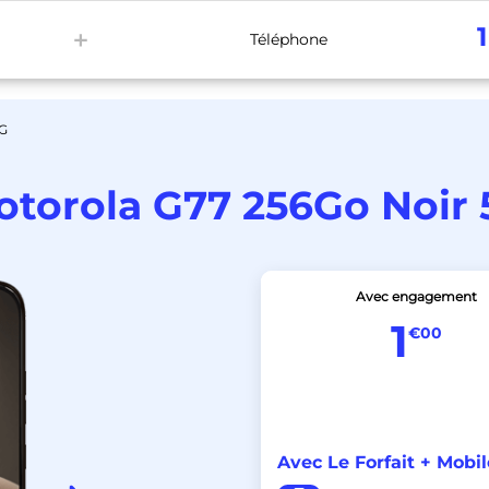
1
Téléphone
ox Internet
Bons Plans
Activer Kit SIM
5G
otorola G77 256Go Noir 
Avec engagement
1
€00
Avec Le Forfait + Mobil