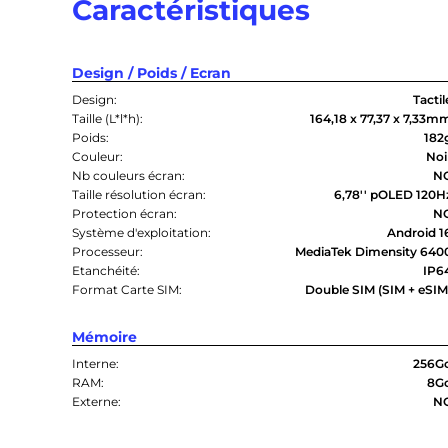
Caractéristiques
Design / Poids / Ecran
Design:
Tactil
Taille (L*l*h):
164,18 x 77,37 x 7,33m
Poids:
182
Couleur:
Noi
Nb couleurs écran:
N
Taille résolution écran:
6,78'' pOLED 120H
Protection écran:
N
Système d'exploitation:
Android 1
Processeur:
MediaTek Dimensity 640
Etanchéité:
IP6
Format Carte SIM:
Double SIM (SIM + eSIM
Mémoire
Interne:
256G
RAM:
8G
Externe:
N