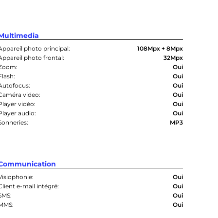
Multimedia
Appareil photo principal:
108Mpx + 8Mpx
Appareil photo frontal:
32Mpx
Zoom:
Oui
Flash:
Oui
Autofocus:
Oui
Caméra video:
Oui
Player vidéo:
Oui
Player audio:
Oui
Sonneries:
MP3
Communication
Visiophonie:
Oui
Client e-mail intégré:
Oui
SMS:
Oui
MMS:
Oui