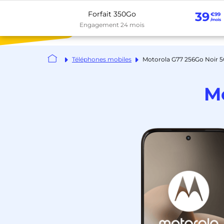
Forfait 350Go
39
€99
/mois
Forfaits
Téléphones
B
Engagement 24 mois
Téléphones mobiles
Motorola G77 256Go Noir 
M