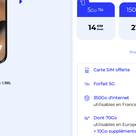
5
15
Go
14
2
€99
/mois
Pri
Carte SIM offerte
 1.350,
Forfait 5G
350Go d'internet
utilisables en Franc
Dont 70Go
utilisables en Eur
+ 10Go supplémenta