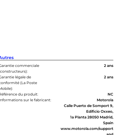
Autres
Garantie commerciale
2 ans
(constructeurs):
Garantie légale de
2 ans
conformité (La Poste
Mobile):
Référence du produit:
NC
Informations sur le fabricant:
Motorola
Calle Puerto de Somport 9,
Edificio Oxxeo,
1a Planta 28050 Madrid,
Spain
www.motorola.com/support
and