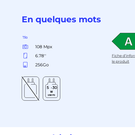
En quelques mots
108 Mpx
6.78''
Fiche d’info
le produit
256Go
5
30