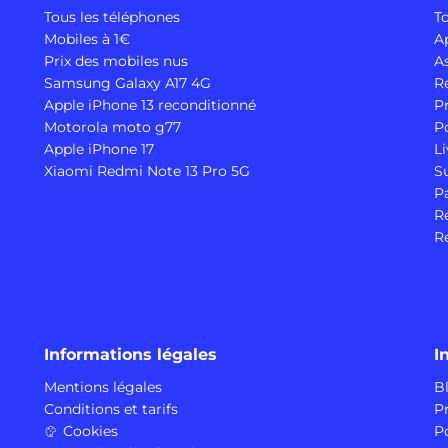
Tous les téléphones
T
Mobiles à 1€
A
Prix des mobiles nus
A
Samsung Galaxy A17 4G
R
Apple iPhone 13 reconditionné
P
Motorola moto g77
P
Apple iPhone 17
Li
Xiaomi Redmi Note 13 Pro 5G
S
P
R
Ré
Informations légales
I
Mentions légales
B
Conditions et tarifs
P
Cookies
P