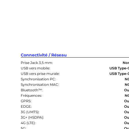
Connectivité / Réseau
Prise Jack 3,5 mm:
No
USB vers mobile:
USB Type-
USB vers prise murale:
USB Type-
Synchronisation PC:
N
Synchronisation MAC:
N
Bluetooth™:
Ou
Fréquences:
N
GPRS:
Ou
EDGE:
Ou
3G (UMTS):
Ou
3G+ (HSDPA):
Ou
4G (LTE):
Ou
5G:
Ou