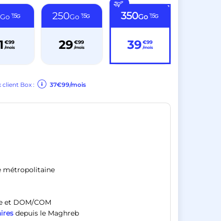
0
250
350
Go
Go
Go
1
29
39
€99
€99
€99
/mois
/mois
/mois
x client Box :
37€99/mois
e métropolitaine
ope et DOM/COM
ires
depuis le Maghreb