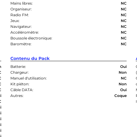
Mains libres:
NC
Organiseur:
NC
Radio FM:
NC
Jeux:
NC
Navigateur:
NC
Accéléromètre:
NC
Boussole électronique:
NC
Baromètre:
NC
Contenu du Pack
n
Batterie:
Oui
C
Chargeur:
Non
C
Manuel d'utilisation:
NC
C
Kit piéton:
Non
C
Câble DATA:
Oui
i
Autres:
Coque
C
i
i
i
i
i
i