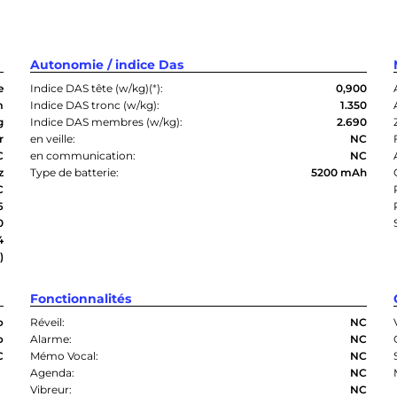
Autonomie / indice Das
e
Indice DAS tête (w/kg)(
*
):
0,900
m
Indice DAS tronc (w/kg):
1.350
g
Indice DAS membres (w/kg):
2.690
r
en veille:
NC
C
en communication:
NC
z
Type de batterie:
5200 mAh
C
6
0
4
)
Fonctionnalités
o
Réveil:
NC
o
Alarme:
NC
C
Mémo Vocal:
NC
Agenda:
NC
Vibreur:
NC