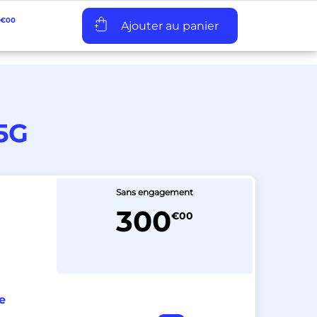
€00
Assistance
Pro
5G
Sans engagement
300
€00
e