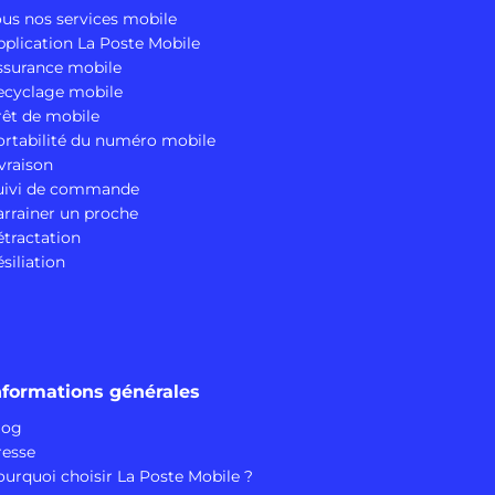
ous nos services mobile
pplication La Poste Mobile
ssurance mobile
ecyclage mobile
rêt de mobile
ortabilité du numéro mobile
vraison
uivi de commande
arrainer un proche
étractation
siliation
nformations générales
log
resse
ourquoi choisir La Poste Mobile ?