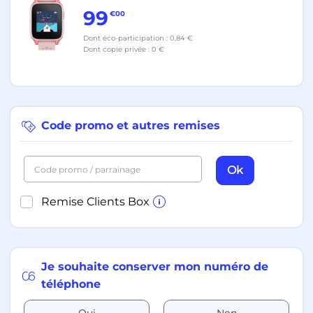
Rose 4G
99
€00
Dont éco-participation : 0,84 €
Dont copie privée : 0 €
Code promo et autres remises
Ok
Code promo / parrainage
Remise Clients Box
Je souhaite conserver mon numéro de
téléphone