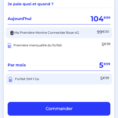
Je paie quoi et quand ?
104
€99
Aujourd’hui
99
€00
Ma Première Montre Connectée Rose 4G
5
€99
Première mensualité du forfait
5
€99
Par mois
5
€99
Forfait SIM 1 Go