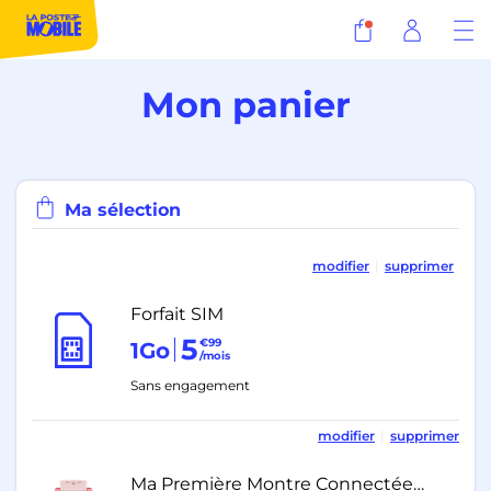
Mon panier
Ma sélection
modifier
|
supprimer
Forfait SIM
5
€99
1Go
/mois
Sans engagement
modifier
|
supprimer
Ma Première Montre Connectée