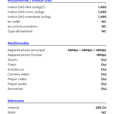
Autonomie / indice Das
Indice DAS tête (w/kg)(
*
):
1,490
Indice DAS tronc (w/kg):
1,490
Indice DAS membres (w/kg):
1,490
en veille:
NC
en communication:
NC
Type de batterie:
NC
Multimedia
Appareil photo principal:
48Mpx + 48Mpx + 48Mpx
Appareil photo frontal:
18Mpx
Zoom:
Oui
Flash:
Oui
Autofocus:
Oui
Caméra video:
Oui
Player vidéo:
Oui
Player audio:
Oui
Sonneries:
Oui
Mémoire
Interne:
256 Go
RAM:
NC