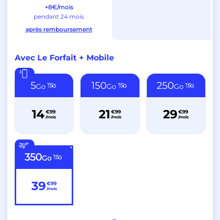
+8€/mois
pendant 24 mois
après remboursement
Avec Le Forfait + Mobile
5
150
250
Go
Go
Go
14
21
29
€99
€99
€99
/mois
/mois
/mois
350
Go
39
€99
/mois