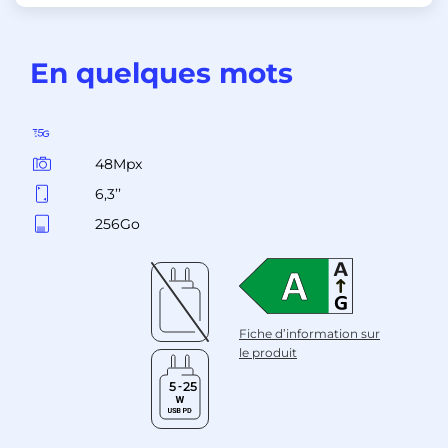
En quelques mots
48Mpx
6,3’’
256Go
Fiche d’information sur
le produit
5
25