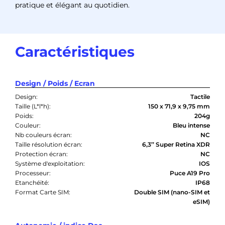
pratique et élégant au quotidien.
Caractéristiques
Design / Poids / Ecran
Design:
Tactile
Taille (L*l*h):
150 x 71,9 x 9,75 mm
Poids:
204g
Couleur:
Bleu intense
Nb couleurs écran:
NC
Taille résolution écran:
6,3’’ Super Retina XDR
Protection écran:
NC
Système d'exploitation:
IOS
Processeur:
Puce A19 Pro
Etanchéité:
IP68
Format Carte SIM:
Double SIM (nano-SIM et
eSIM)