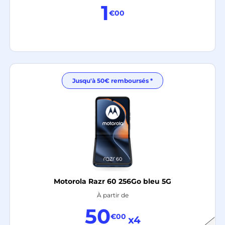
1
€00
Jusqu'à 50€ remboursés *
Motorola Razr 60 256Go bleu 5G
À partir de
50
€00
x4