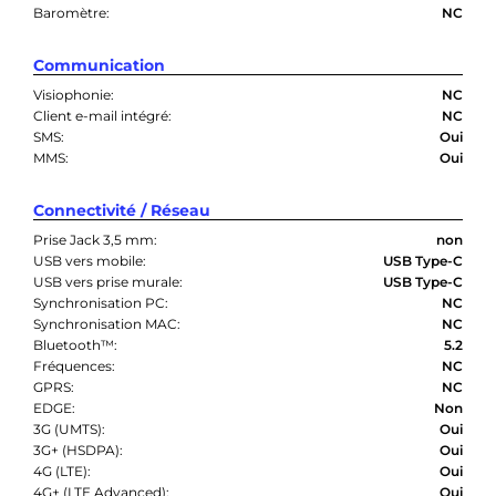
Baromètre:
NC
Communication
Visiophonie:
NC
Client e-mail intégré:
NC
SMS:
Oui
MMS:
Oui
Connectivité / Réseau
Prise Jack 3,5 mm:
non
USB vers mobile:
USB Type-C
USB vers prise murale:
USB Type-C
Synchronisation PC:
NC
Synchronisation MAC:
NC
Bluetooth™:
5.2
Fréquences:
NC
GPRS:
NC
EDGE:
Non
3G (UMTS):
Oui
3G+ (HSDPA):
Oui
4G (LTE):
Oui
4G+ (LTE Advanced):
Oui