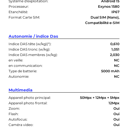
Système d'exploitation:
Android 15
Processeur:
Exynos 1580
Etanchéité:
IP67
Format Carte SIM:
Dual SIM (Nano),
Compatibilité e-SIM
Autonomie / indice Das
Indice DAS tête (w/kg)(
*
):
0,610
Indice DAS tronc (w/kg):
1,051
Indice DAS membres (w/kg):
2,030
en veille:
NC
en communication:
NC
Type de batterie:
5000 mAh
Autonomie:
NC
Multimedia
Appareil photo principal:
50Mpx + 12Mpx + 5Mpx
Appareil photo frontal:
12Mpx
Zoom:
Oui
Flash:
Oui
Autofocus:
Oui
Caméra video:
Oui