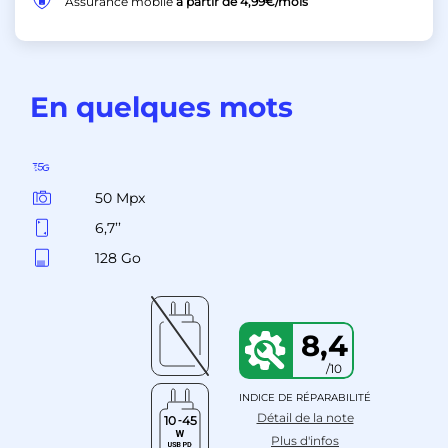
Assurance mobile
à partir de
4,99€
/mois
En quelques mots
50 Mpx
6,7’’
128 Go
8,4
/10
INDICE DE RÉPARABILITÉ
Détail de la note
10
45
Plus d'infos