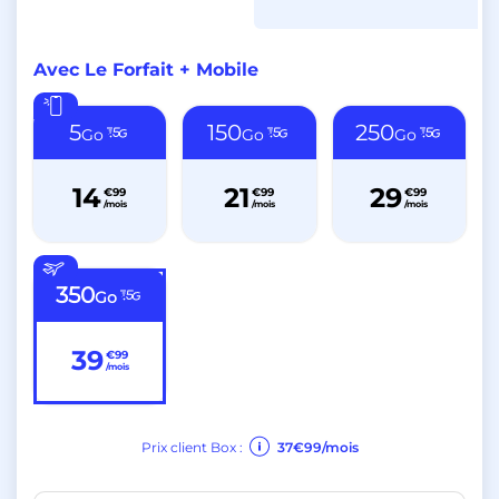
Avec Le Forfait + Mobile
5
150
250
Go
Go
Go
14
21
29
€99
€99
€99
/mois
/mois
/mois
350
Go
39
€99
/mois
Prix client Box :
37€99/mois