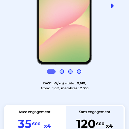
DAS
*
(W/kg) = tête : 0,610,
tronc : 1,051, membres : 2,030
Avec engagement
Sans engagement
35
120
€00
€00
x4
x4